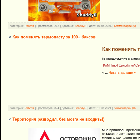
Категория:
Работа
| Просмотров: 212 | Добавил:
ShaddyR
| Дата:
04.06.2024
|
Комментарии (0)
Как поменять термопасту за 100+ баксов
Как поменять т
(в продолжение матери
КоМПьюТЕрнЫй мАСтеР 
<
...
Читать дальше »
Категория:
Работа
| Просмотров: 374 | Добавил:
ShaddyR
| Дата:
11.03.2024
|
Комментарии (0)
Территория разводил, без мозга не входить!)
Мне пришлось временно
осталась часть клиенто
минималках, денег не 