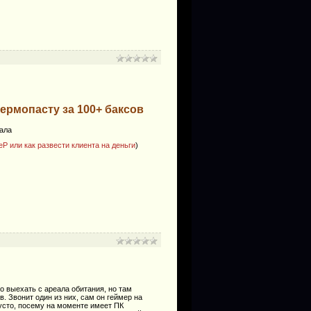
ермопасту за 100+ баксов
ала
или как развести клиента на деньги
)
 выехать с ареала обитания, но там
в. Звонит один из них, сам он геймер на
густо, посему на моменте имеет ПК