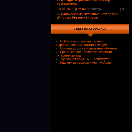
>>
Алгоритм диагностики нестарта
компьютера
[
20.04.2015
] [
Статья
] [ShaddyR]
(
7
)
>>
Пассивная защита компьютера или
Windows без антивируса.
Полезные ссылки
OSZone.net - Компьютерный
информационный портал + Форум
Coco-pay.com - проверенная обменка
SpeedTest.net - проверка скорости
интернет-канала
Удаленная помощь - TeamViewer
Удаленная помощь - Ammyy Admin