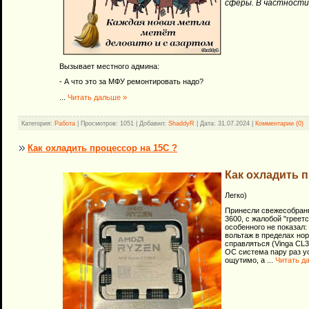
сферы. В частности
Вызывает местного админа:
- А что это за МФУ ремонтировать надо?
...
Читать дальше »
Категория:
Работа
| Просмотров: 1051 | Добавил:
ShaddyR
| Дата:
31.07.2024
|
Комментарии (0)
Как охладить процессор на 15С ?
Как охладить п
Легко)
Принесли свежесобра
3600, с жалобой "греет
особенного не показал
вольтаж в пределах но
справляться (Vinga CL3
ОС система пару раз у
ощутимо, а
...
Читать д