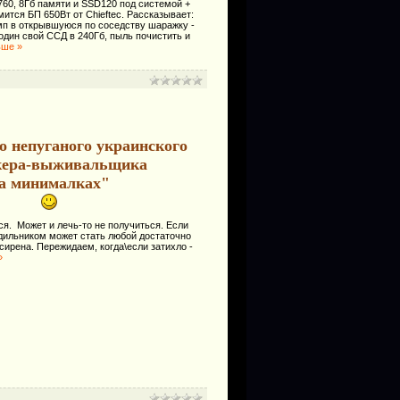
760, 8Гб памяти и SSD120 под системой +
мится БП 650Вт от Chieftec. Рассказывает:
мп в открывшуюся по соседству шаражку -
один свой ССД в 240Гб, пыль почистить и
ьше »
о непуганого украинского
кера-выживальщика
а минималках"
тся. Может и лечь-то не получиться. Если
удильником может стать любой достаточно
ирена. Пережидаем, когда\если затихло -
»