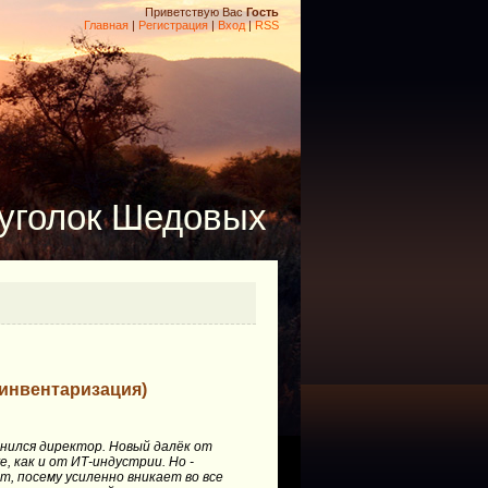
Приветствую Вас
Гость
Главная
|
Регистрация
|
Вход
|
RSS
уголок Шедовых
 инвентаризация)
нился директор. Новый далёк от
е, как и от ИТ-индустрии. Но -
, посему усиленно вникает во все