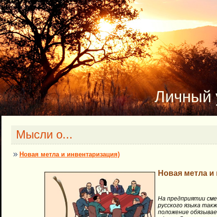
Личный 
Мысли о...
Новая метла и инвентаризация)
Новая метла и
На предприятии сме
русского языка такж
положение обязывает