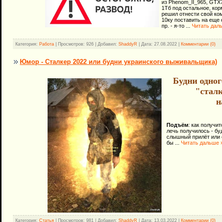
из Phenom_II_965, GTX
1Тб под остальное, кор
решил отнести свой ко
10ку поставить на еще 
пр. - я-то
...
Читать дал
Категория:
Работа
| Просмотров: 926 | Добавил:
ShaddyR
| Дата:
27.08.2022
|
Комментарии (0)
Юмор - Сталкер 2022 или будни украинского выживальщика)
Будни одног
"стал
н
Подъём
: как получи
лечь получилось - б
слышный прилёт или с
бы
...
Читать дальше 
Категория:
Статья
| Просмотров: 981 | Добавил:
ShaddyR
| Дата:
13.03.2022
|
Комментарии (0)