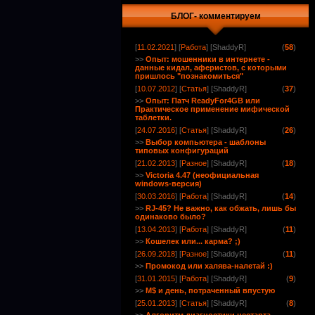
БЛОГ- комментируем
[
11.02.2021
] [
Работа
] [ShaddyR]
(
58
)
>>
Опыт: мошенники в интернете -
данные кидал, аферистов, с которыми
пришлось "познакомиться"
[
10.07.2012
] [
Статья
] [ShaddyR]
(
37
)
>>
Опыт: Патч ReadyFor4GB или
Практическое применение мифической
таблетки.
[
24.07.2016
] [
Статья
] [ShaddyR]
(
26
)
>>
Выбор компьютера - шаблоны
типовых конфигураций
[
21.02.2013
] [
Разное
] [ShaddyR]
(
18
)
>>
Victoria 4.47 (неофициальная
windows-версия)
[
30.03.2016
] [
Работа
] [ShaddyR]
(
14
)
>>
RJ-45? Не важно, как обжать, лишь бы
одинаково было?
[
13.04.2013
] [
Работа
] [ShaddyR]
(
11
)
>>
Кошелек или... карма? ;)
[
26.09.2018
] [
Разное
] [ShaddyR]
(
11
)
>>
Промокод или халява-налетай :)
[
31.01.2015
] [
Работа
] [ShaddyR]
(
9
)
>>
M$ и день, потраченный впустую
[
25.01.2013
] [
Статья
] [ShaddyR]
(
8
)