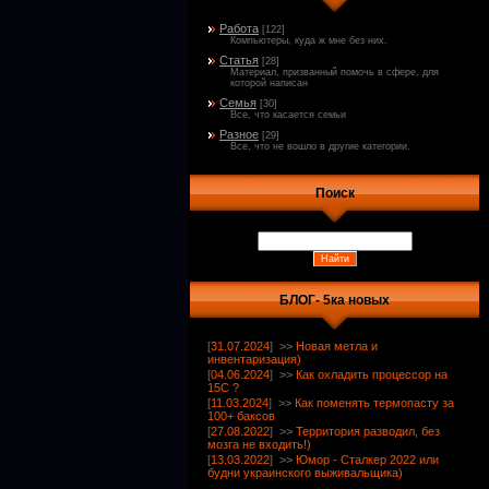
Работа
[122]
Компьютеры, куда ж мне без них.
Статья
[28]
Материал, призванный помочь в сфере, для
которой написан
Семья
[30]
Все, что касается семьи
Разное
[29]
Все, что не вошло в другие категории.
Поиск
БЛОГ- 5ка новых
[
31.07.2024
]
>>
Новая метла и
инвентаризация)
[
04.06.2024
]
>>
Как охладить процессор на
15С ?
[
11.03.2024
]
>>
Как поменять термопасту за
100+ баксов
[
27.08.2022
]
>>
Территория разводил, без
мозга не входить!)
[
13.03.2022
]
>>
Юмор - Сталкер 2022 или
будни украинского выживальщика)