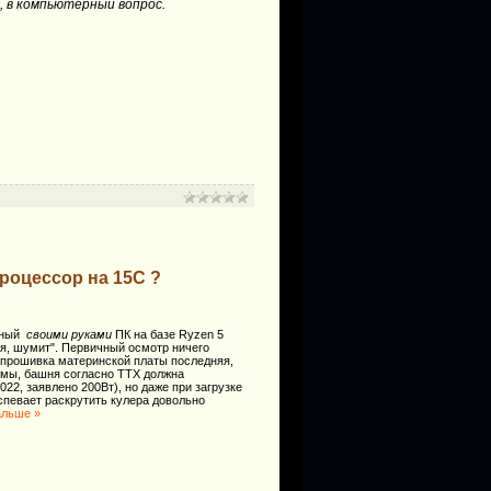
, в компьютерный вопрос.
роцессор на 15С ?
нный
своими руками
ПК на базе Ryzen 5
ся, шумит". Первичный осмотр ничего
: прошивка материнской платы последняя,
рмы, башня согласно ТТХ должна
022, заявлено 200Вт), но даже при загрузке
спевает раскрутить кулера довольно
альше »